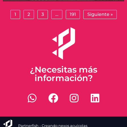
1
2
3
…
191
Siguiente »
¿Necesitas más
información?
Partnerfish - Creando nexos acuícolas