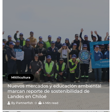
Mitilicultura
Nuevos mercados y educación ambiental
marcan reporte de sostenibilidad de
Landes en Chiloé
By
Partnerfish
4 Min read