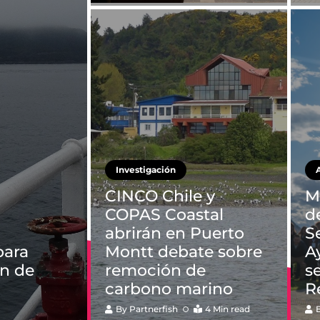
Investigación
CINCO Chile y
M
COPAS Coastal
d
abrirán en Puerto
S
para
Montt debate sobre
A
ón de
remoción de
s
carbono marino
R
By
Partnerfish
4 Min read