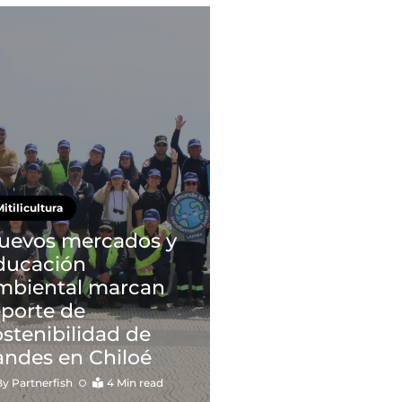
itilicultura
uevos mercados y
ducación
mbiental marcan
eporte de
ostenibilidad de
andes en Chiloé
By
Partnerfish
4 Min read