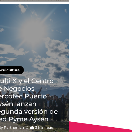
Acuicultura
ulti X y el Centro
e Negocios
ercotec Puerto
ysén lanzan
egunda versión de
ed Pyme Aysén
By
Partnerfish
3 Min read