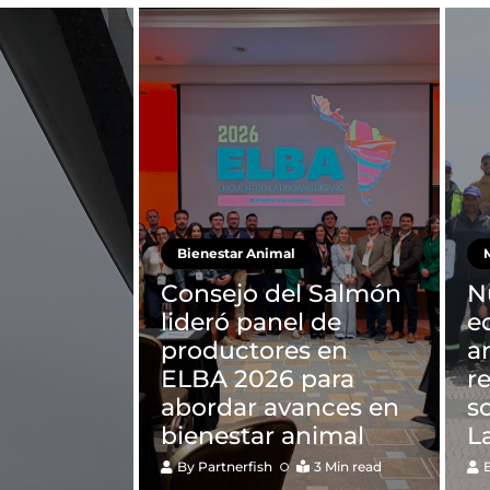
Bienestar Animal
M
Consejo del Salmón
N
lideró panel de
e
productores en
a
ELBA 2026 para
r
abordar avances en
s
bienestar animal
L
By
Partnerfish
3 Min read