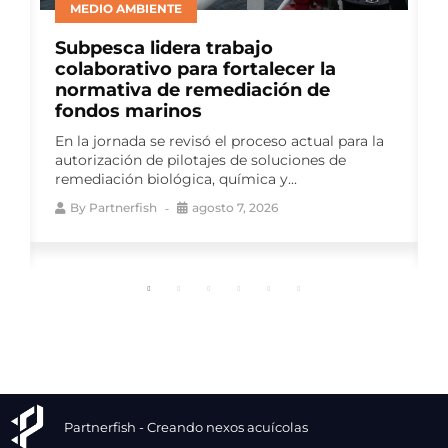
BIENESTAR ANIMAL
Consejo del Salmón lideró panel de
productores en ELBA 2026 para
abordar avances en bienestar
animal
Como auspiciador del Encuentro
Latinoamericano de Bienestar Animal (ELBA
2026), el gremio impulsó una instancia de
conversación que reunió a...
By
Partnerfish
agosto 7, 2026
Partnerfish - Creando nexos acuícolas