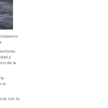
l Gobierno
a.
sectores
idad y
ico de la
la
 la
cal, con lo