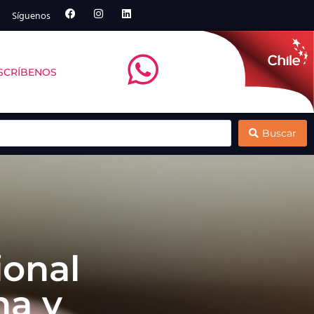
Síguenos
SCRÍBENOS
ntt debate sobre remoción de carbono marino
Multi X y el Centro de Negocios Sercotec
Buscar
ional
na y