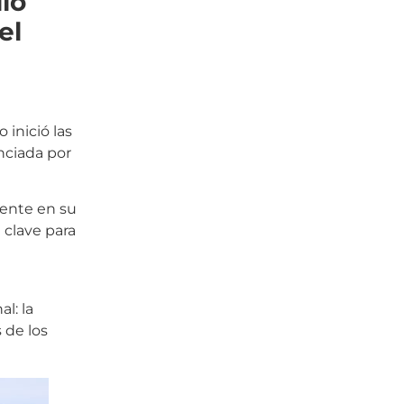
lo
el
 inició las
anciada por
mente en su
a clave para
l: la
 de los