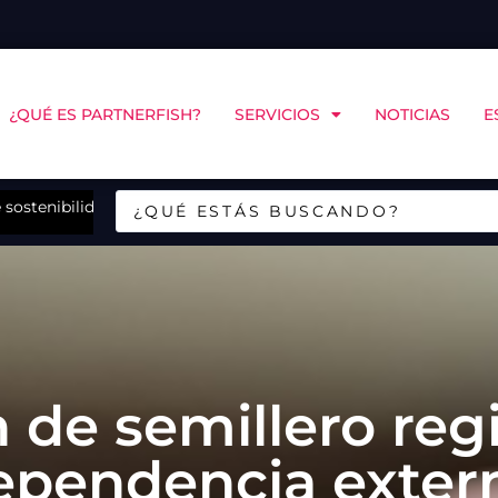
¿QUÉ ES PARTNERFISH?
SERVICIOS
NOTICIAS
E
sostenibilidad de Landes en Chiloé
CINCO Chile y COPAS Coastal abrirán en Puerto Mo
de semillero reg
ependencia exter