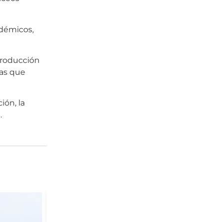
adémicos,
 producción
cas que
ón, la
.