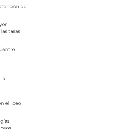
obtención de
yor
las tasas
 Centro
 la
 el liceo
gías
iceos