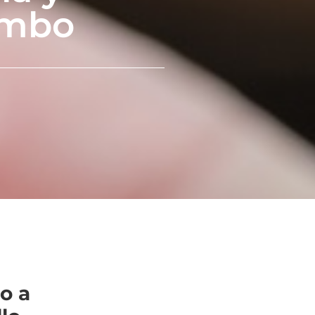
uimbo
o a