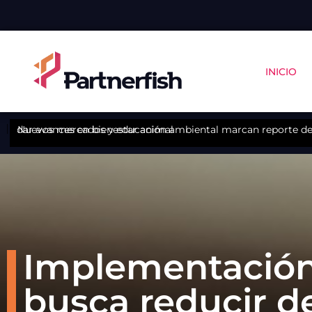
INICIO
abordar avances en bienestar animal
Nuevos mercados y educación ambiental marcan reporte de 
Implementación 
busca reducir d