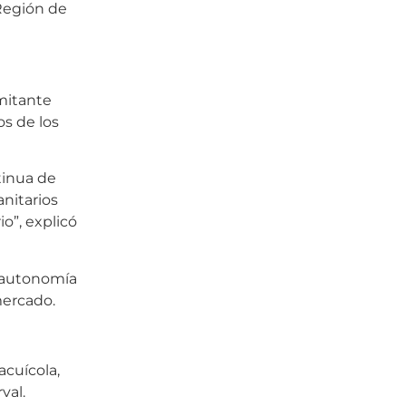
 Región de
imitante
os de los
tinua de
anitarios
o”, explicó
a autonomía
mercado.
acuícola,
val.