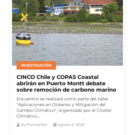
ACUICULTURA
Multi X y el Centro de Negocios
Sercotec Puerto Aysén lanzan
segunda versión de Red Pyme
Aysén
El programa gratuito busca fortalecer las
capacidades de proveedores para la industria
salmonera, mediante talleres especializados y
un ciclo de...
By
Partnerfish
agosto 6, 2026