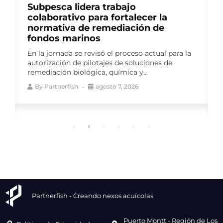
Consejo del Salmón lideró panel de
productores en ELBA 2026 para
abordar avances en bienestar
animal
Como auspiciador del Encuentro
Latinoamericano de Bienestar Animal (ELBA
2026), el gremio impulsó una instancia de
conversación que reunió a...
By
Partnerfish
agosto 7, 2026
Partnerfish - Creando nexos acuícolas
Puerto Montt - Región de Los