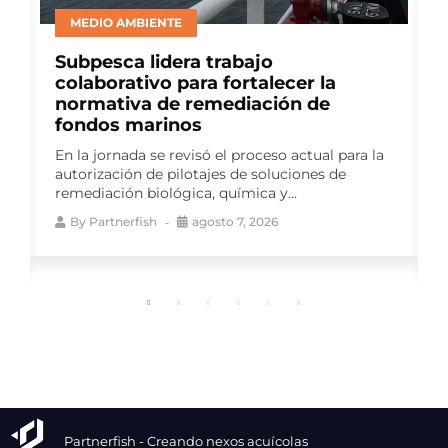
BIENESTAR ANIMAL
Consejo del Salmón lideró panel de
productores en ELBA 2026 para
abordar avances en bienestar
animal
Como auspiciador del Encuentro
la
Latinoamericano de Bienestar Animal (ELBA
2026), el gremio impulsó una instancia de
conversación que reunió a...
By
Partnerfish
agosto 7, 2026
Partnerfish - Creando nexos acuícolas