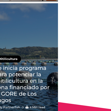
itilicultura
e inicia programa
ara potenciar la
tilicultura en la
ona financiado por
l GORE de Los
agos
By
Partnerfish
4 Min read