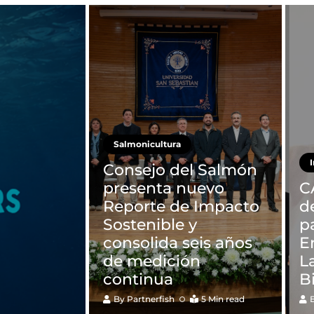
Salmonicultura
Consejo del Salmón
presenta nuevo
C
Reporte de Impacto
d
Sostenible y
p
consolida seis años
E
de medición
L
continua
B
By
Partnerfish
5 Min read