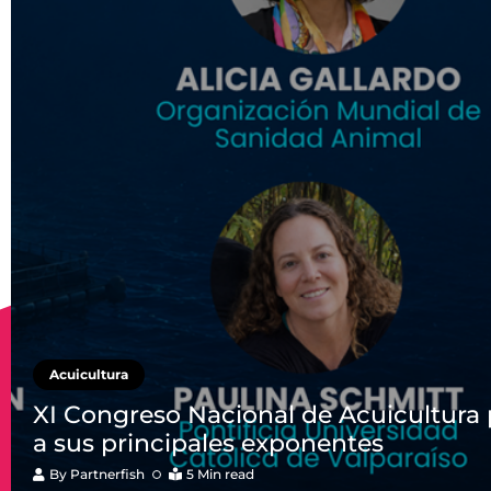
Acuicultura
XI Congreso Nacional de Acuicultura
a sus principales exponentes
By
Partnerfish
5 Min read