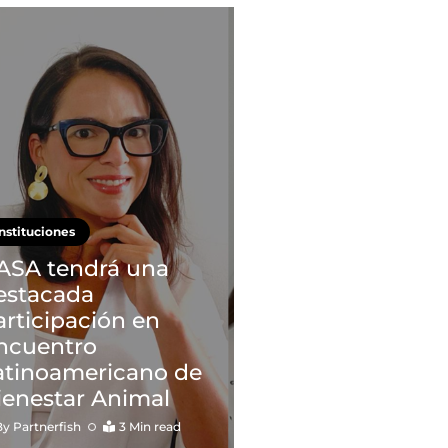
Instituciones
ASA tendrá una
estacada
articipación en
ncuentro
atinoamericano de
ienestar Animal
By
Partnerfish
3 Min read