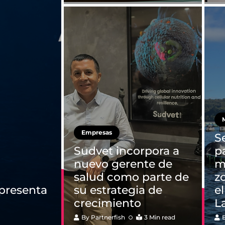
M
Empresas
S
Sudvet incorpora a
p
nuevo gerente de
mi
salud como parte de
z
 presenta
su estrategia de
e
crecimiento
L
By
Partnerfish
3 Min read