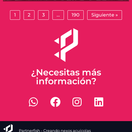
1
2
3
…
190
Siguiente »
¿Necesitas más
información?
Partnerfish - Creando nexos acuícolas