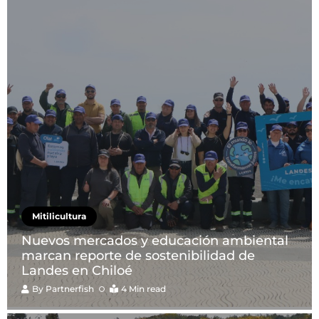
Mitilicultura
Nuevos mercados y educación ambiental
marcan reporte de sostenibilidad de
Landes en Chiloé
By
Partnerfish
4 Min read