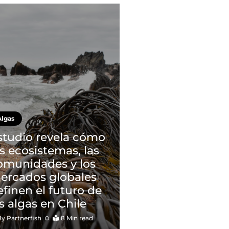
Algas
studio revela cómo
os ecosistemas, las
omunidades y los
ercados globales
efinen el futuro de
as algas en Chile
By
Partnerfish
8 Min read