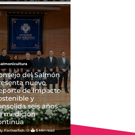
Salmonicultura
onsejo del Salmón
resenta nuevo
eporte de Impacto
ostenible y
onsolida seis años
e medición
ontinua
By
Partnerfish
5 Min read