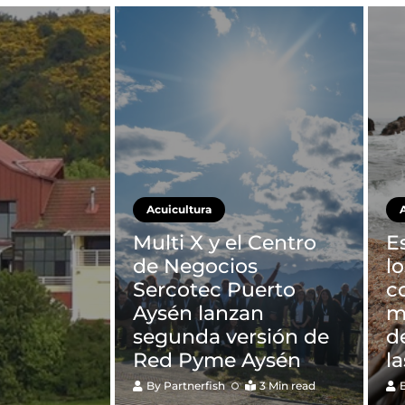
Acuicultura
Multi X y el Centro
E
de Negocios
l
Sercotec Puerto
c
Aysén lanzan
m
segunda versión de
d
Red Pyme Aysén
l
By
Partnerfish
3 Min read