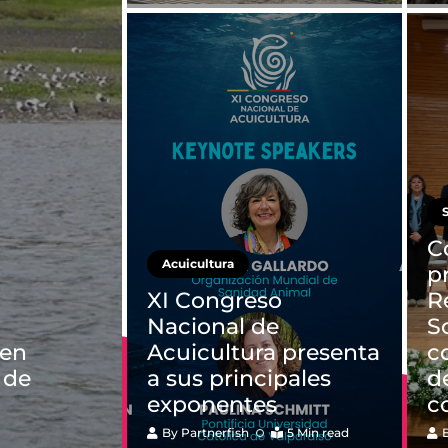
C
Acuicultura
p
XI Congreso
R
Nacional de
S
 en
Acuicultura presenta
c
 de
a sus principales
d
exponentes
c
By
Partnerfish
5 Min read