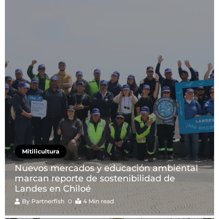
Mitilicultura
Nuevos mercados y educación ambiental
marcan reporte de sostenibilidad de
Landes en Chiloé
By
Partnerfish
4 Min read