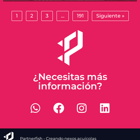
1
2
3
…
191
Siguiente »
¿Necesitas más
información?
Partnerfish - Creando nexos acuícolas