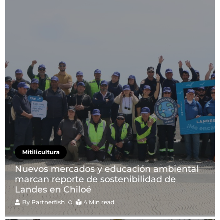
Mitilicultura
Nuevos mercados y educación ambiental
marcan reporte de sostenibilidad de
Landes en Chiloé
By
Partnerfish
4 Min read