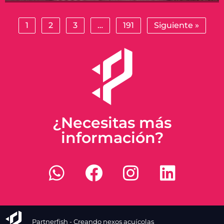
1
2
3
…
191
Siguiente »
¿Necesitas más
información?
Partnerfish - Creando nexos acuícolas