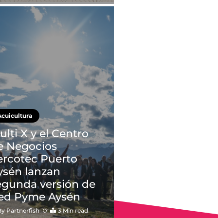
Acuicultura
ulti X y el Centro
e Negocios
ercotec Puerto
ysén lanzan
egunda versión de
ed Pyme Aysén
By
Partnerfish
3 Min read