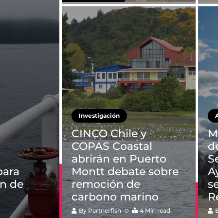
Investigación
CINCO Chile y
M
COPAS Coastal
d
abrirán en Puerto
S
para
Montt debate sobre
A
ón de
remoción de
s
carbono marino
R
By
Partnerfish
4 Min read