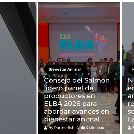
Bienestar Animal
M
Consejo del Salmón
N
lideró panel de
e
productores en
a
ELBA 2026 para
r
abordar avances en
s
bienestar animal
L
By
Partnerfish
3 Min read