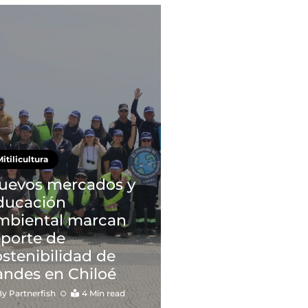
itilicultura
uevos mercados y
ducación
mbiental marcan
eporte de
ostenibilidad de
andes en Chiloé
By
Partnerfish
4 Min read