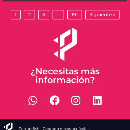
1
2
3
…
191
Siguiente »
¿Necesitas más
información?
Partnerfish - Creando nexos acuícolas