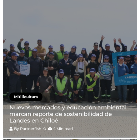
Mitilicultura
Nuevos mercados y educación ambiental
marcan reporte de sostenibilidad de
Landes en Chiloé
By
Partnerfish
4 Min read