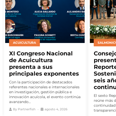
SALMONICULTURA
INSTITUCI
Consejo del Salmón
CASA t
presenta nuevo
destac
Reporte de Impacto
partici
Sostenible y consolida
Encuen
seis años de medición
Latino
continua
Bienes
El sexto Reporte de Impacto Sostenible
ELBA 2026 c
reúne más de 140 indicadores y da
programa de
continuidad a un ejercicio de
espacios de
transparencia activa...
fortalecer el