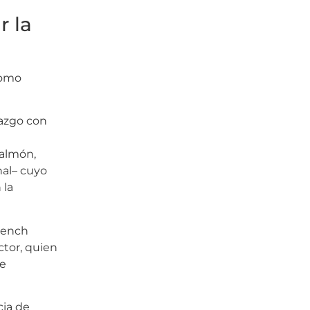
r la
como
razgo con
salmón,
nal– cuyo
 la
abench
ctor, quien
ue
cia de