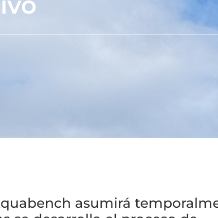
ivo
 Aquabench asumirá temporalme