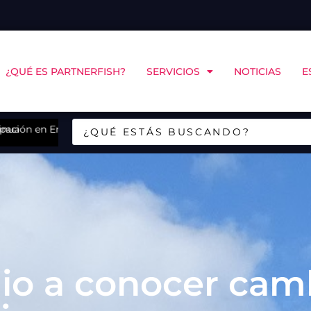
¿QUÉ ES PARTNERFISH?
SERVICIOS
NOTICIAS
E
inoamericano de Bienestar Animal
Sudvet incorpora a nuevo gerente de salud como pa
dio a conocer cam