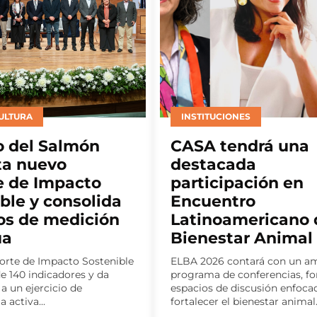
ONES
EMPRESAS
endrá una
Sudvet incorpora 
ada
nuevo gerente de
pación en
como parte de su
tro
estrategia de
americano de
crecimiento
tar Animal
El médico veterinario Marcelo
Licenciado en Ciencias Veteri
ontará con un amplio
la Universidad Austral de Chil
 conferencias, foros y
Diplomado en Habilidades Ejec
 discusión enfocados en
 bienestar animal...
By
Partnerfish
julio 31, 202