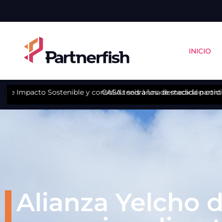
INICIO
 consolida seis años de medición continua
CASA tendrá una destacada participación en Encuentro Lat
Alianza Yelcho 