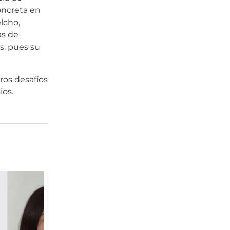
oncreta en
lcho,
as de
s, pues su
ros desafíos
ios.