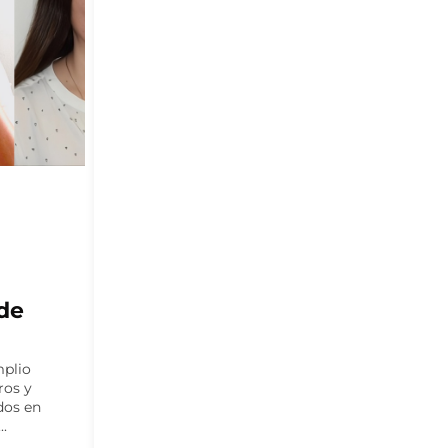
MITILICULTURA
a
Se inicia programa para
 salud
potenciar la
mitilicultura en la zona
financiado por el GORE
de Los Lagos
 Imilan,
Iniciativa busca fortalecer la cadena de
narias por
valor de la mitilicultura en la región de
e y
Los Lagos mediante la transferencia
utivas...
de...
6
By
Partnerfish
julio 30, 2026