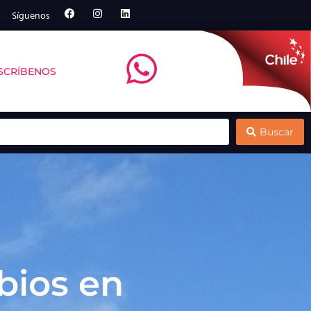
Síguenos
SCRÍBENOS
rte de su estrategia de crecimiento
Se inicia programa para potenciar la mitili
Buscar
bios en