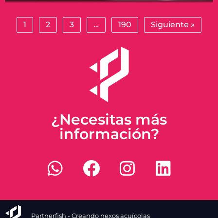
1
2
3
…
190
Siguiente »
¿Necesitas más
información?
Partnerfish - Creando nexos acuícolas